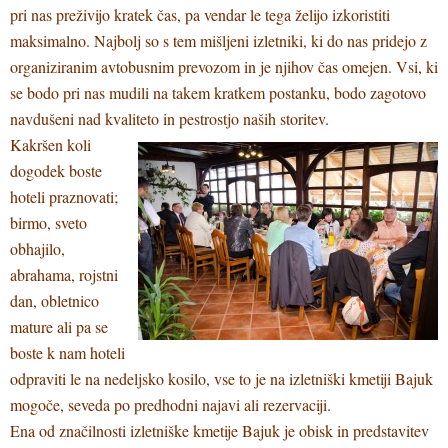
pri nas preživijo kratek čas, pa vendar le tega želijo izkoristiti
maksimalno. Najbolj so s tem mišljeni izletniki, ki do nas pridejo z
organiziranim avtobusnim prevozom in je njihov čas omejen. Vsi, ki
se bodo pri nas mudili na takem kratkem postanku, bodo zagotovo
navdušeni nad kvaliteto in pestrostjo naših storitev.
Kakršen koli
dogodek boste
hoteli praznovati;
birmo, sveto
obhajilo,
abrahama, rojstni
dan, obletnico
mature ali pa se
boste k nam hoteli
odpraviti le na nedeljsko kosilo, vse to je na izletniški kmetiji Bajuk
mogoče, seveda po predhodni najavi ali rezervaciji.
Ena od značilnosti izletniške kmetije Bajuk je obisk in predstavitev