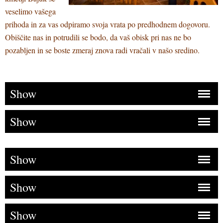
veselimo vašega
prihoda in za vas odpiramo svoja vrata po predhodnem dogovoru.
Obiščite nas in potrudili se bodo, da vaš obisk pri nas ne bo
pozabljen in se boste zmeraj znova radi vračali v našo sredino.
Show
Show
Show
Show
Show