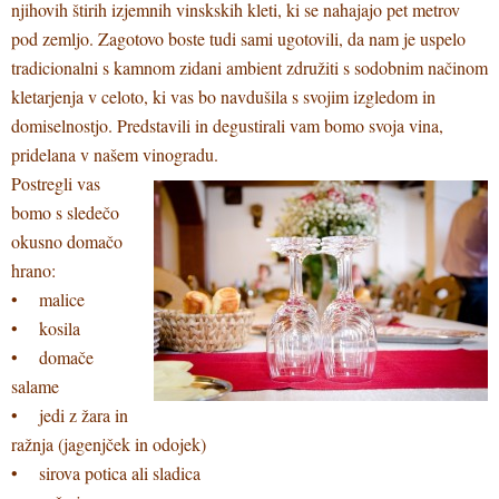
njihovih štirih izjemnih vinskskih kleti, ki se nahajajo pet metrov
pod zemljo. Zagotovo boste tudi sami ugotovili, da nam je uspelo
tradicionalni s kamnom zidani ambient združiti s sodobnim načinom
kletarjenja v celoto, ki vas bo navdušila s svojim izgledom in
domiselnostjo. Predstavili in degustirali vam bomo svoja vina,
pridelana v našem vinogradu.
Postregli vas
bomo s sledečo
okusno domačo
hrano:
• malice
• kosila
• domače
salame
• jedi z žara in
ražnja (jagenjček in odojek)
• sirova potica ali sladica