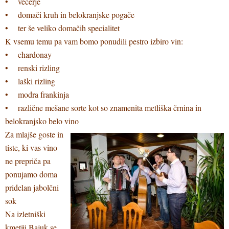
• večerje
• domači kruh in belokranjske pogače
• ter še veliko domačih specialitet
K vsemu temu pa vam bomo ponudili pestro izbiro vin:
• chardonay
• renski rizling
• laški rizling
• modra frankinja
• različne mešane sorte kot so znamenita metliška črnina in
belokranjsko belo vino
Za mlajše goste in
tiste, ki vas vino
ne prepriča pa
ponujamo doma
pridelan jabolčni
sok
Na izletniški
kmetiji Bajuk se