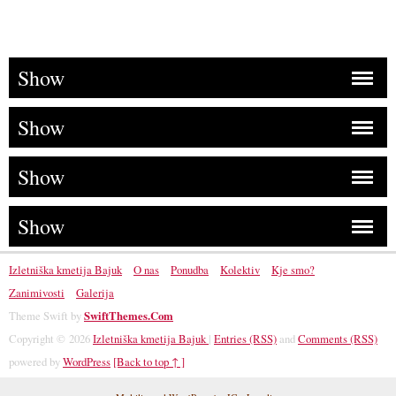
Show
Show
Show
Show
Izletniška kmetija Bajuk
O nas
Ponudba
Kolektiv
Kje smo?
Zanimivosti
Galerija
Theme Swift by
SwiftThemes.Com
Copyright © 2026
Izletniška kmetija Bajuk
|
Entries (RSS)
and
Comments (RSS)
powered by
WordPress
[Back to top ↑ ]