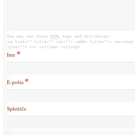
You may use these
HTML
tags and attributes:
<a href="" title="" rel=""> <abbr title=""> <acronym
cite=""> <s> <strike> <strong>
*
Ime
*
E-pošta
Spletišče