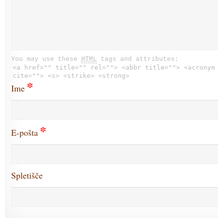
You may use these
HTML
tags and attributes:
<a href="" title="" rel=""> <abbr title=""> <acronym
cite=""> <s> <strike> <strong>
*
Ime
*
E-pošta
Spletišče