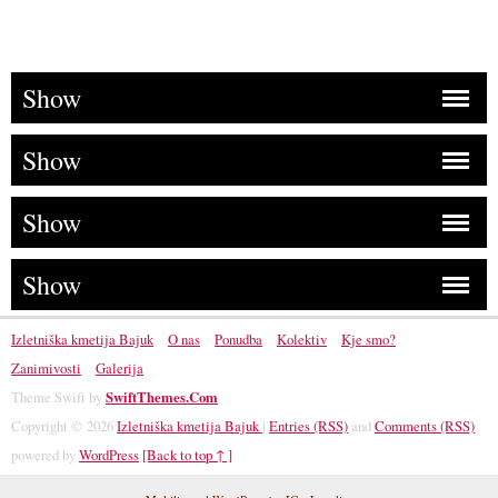
Show
Show
Show
Show
Izletniška kmetija Bajuk
O nas
Ponudba
Kolektiv
Kje smo?
Zanimivosti
Galerija
Theme Swift by
SwiftThemes.Com
Copyright © 2026
Izletniška kmetija Bajuk
|
Entries (RSS)
and
Comments (RSS)
powered by
WordPress
[Back to top ↑ ]