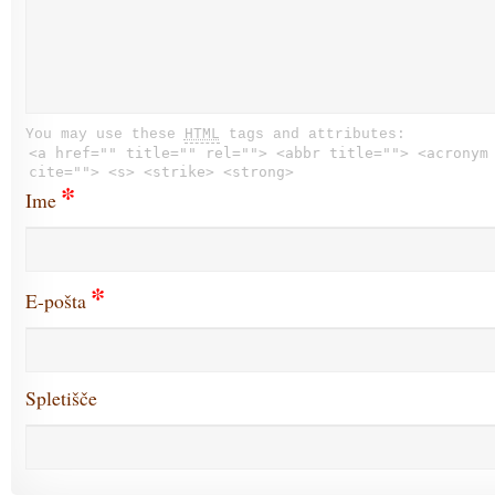
You may use these
HTML
tags and attributes:
<a href="" title="" rel=""> <abbr title=""> <acronym
cite=""> <s> <strike> <strong>
*
Ime
*
E-pošta
Spletišče