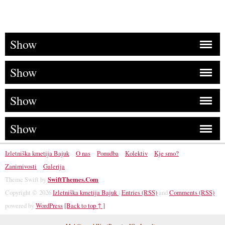
Show
Show
Show
Show
Izletniška kmetija Bajuk
O nas
Ponudba
Kolektiv
Kje smo?
Zanimivosti
Galerija
Theme Swift by
SwiftThemes.Com
Copyright © 2026
Izletniška kmetija Bajuk
|
Entries (RSS)
and
Comments (RSS)
powered by
WordPress
[Back to top ↑ ]