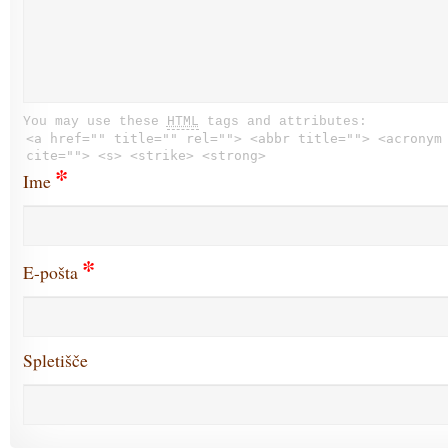
You may use these
HTML
tags and attributes:
<a href="" title="" rel=""> <abbr title=""> <acronym
cite=""> <s> <strike> <strong>
*
Ime
*
E-pošta
Spletišče