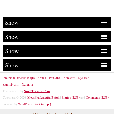
Show
Show
Show
Show
Izletniška kmetija Bajuk
O nas
Ponudba
Kolektiv
Kje smo?
Zanimivosti
Galerija
Theme Swift by
SwiftThemes.Com
Copyright © 2026
Izletniška kmetija Bajuk
|
Entries (RSS)
and
Comments (RSS)
powered by
WordPress
[Back to top ↑ ]