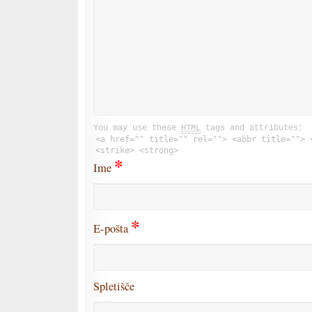
You may use these
HTML
tags and attributes:
<a href="" title="" rel=""> <abbr title=""> 
<strike> <strong>
*
Ime
*
E-pošta
Spletišče