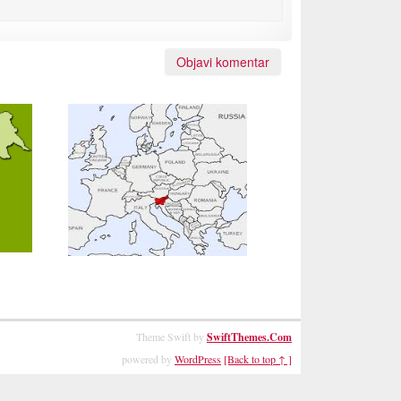
Theme Swift by
SwiftThemes.Com
powered by
WordPress
[Back to top ↑ ]