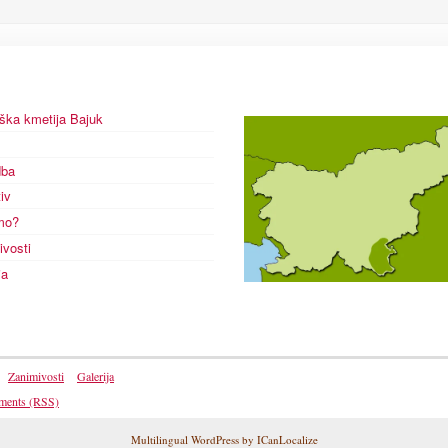
iška kmetija Bajuk
dba
iv
mo?
ivosti
ja
Zanimivosti
Galerija
ents (RSS)
Multilingual WordPress
by
ICanLocalize