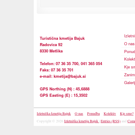
Izletn
Turistična kmetija Bajuk
O nas
Radovica 92
8330 Metlika
Ponu
Kolekt
Telefon: 07 36 35 700, 041 365 054
Kje s
Faks: 07 36 35 701
Zanim
e-mail: kmetija@bajuk.si
Galeri
GPS Northing (N) : 45,6888
GPS Easting (E) : 15,3502
Izletniška kmetija Bajuk
O nas
Ponudba
Kolektiv
Kje smo?
Copyright © 2026
Izletniška kmetija Bajuk
|
Entries (RSS)
and
Comm