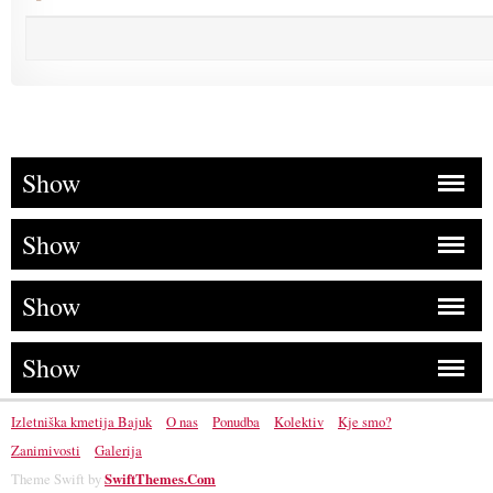
Show
Show
Show
Show
Izletniška kmetija Bajuk
O nas
Ponudba
Kolektiv
Kje smo?
Zanimivosti
Galerija
Theme Swift by
SwiftThemes.Com