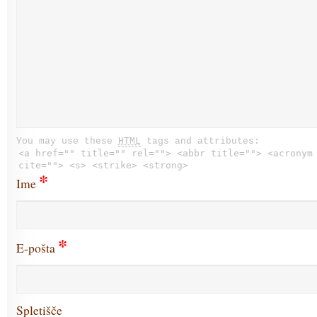
You may use these
HTML
tags and attributes:
<a href="" title="" rel=""> <abbr title=""> <acronym
cite=""> <s> <strike> <strong>
*
Ime
*
E-pošta
Spletišče