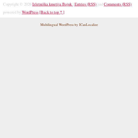
Copyright © 2026
Izletniška kmetija Bajuk
|
Entries (RSS)
and
Comments (RSS)
powered by
WordPress
[Back to top ↑ ]
Multilingual WordPress
by
ICanLocalize